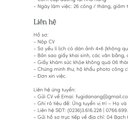
- Ngày làm việc: 26 công / tháng, giảm 
Liên hệ
Hồ sơ:
- Nộp CV
- Sơ yếu lí lịch có dán ảnh 4×6 (không q
- Bản sao giấy khai sinh, các văn bằng, 
- Giấy khám sức khỏe không quá 06 thá
- Chứng minh thư, hộ khẩu photo công c
- Đơn xin việc.
Liên hệ ứng tuyển:
- Gửi CV về Emai: fugidanang@gmail.c
- Ghi rõ tiêu đề: Ứng tuyển vị trí – Họ và
- Liên hệ SĐT: (0236)3.616.228 | 0766.699
- Gửi hồ sơ trực tiếp về địa chỉ: 04 Bạch