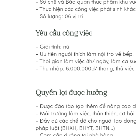
- Sơ chế và Bảo quản thực phẩm khu vự
- Thực hiện các công việc phát sinh khá
- Số lượng: 06 vị trí
Yêu cầu công việc
- Giới tính: nữ
- Ưu tiên người thích làm nội trợ về bếp.
- Thời gian làm việc 8h/ ngày, làm ca su
- Thu nhập: 6.000.000đ/ tháng, thử việc
Quyền lợi được hưởng
- Được đào tào tạo thêm để nâng cao 
- Môi trường làm việc, thân thiện, cơ hội
- Đầy đủ các chế độ cho người lao động
pháp luật (BHXH, BHYT, BHTN…)
- Cơm cấp dưỡng tại nhà hàng