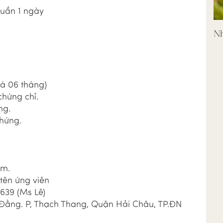
tuần 1 ngày
Nh
uá 06 tháng)
chứng chỉ.
ng.
hứng.
om.
 tên ứng viên
.639 (Ms Lê)
 Đằng. P, Thạch Thang, Quận Hải Châu, TP.ĐN