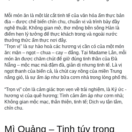
Mỗi món ăn là một lát cắt tinh tế của văn hóa ẩm thực bản
địa – được chế biến chỉn chu, chuẩn vị và trình bày đầy
nghệ thuật. Không gian mở, thơ mộng bên sông Hàn là
điểm hẹn lý tưởng để thực khách trong và ngoài nước
thưởng thức ẩm thực nơi đây.
"Trọn vị" là sự hào hoà các hương vị cần có của một món
ăn: mặn – ngọt – chua – cay – đắng. Tại Madame Lân, mỗi
món ăn được chăm chút để giữ đúng tinh thần của Đà
Nẵng – mộc mạc mà đậm đà, giản dị nhưng tinh tế. Là vị
ngọt thanh của biển cả, là chút cay nồng của miền Trung
nắng gió, là sự ấm áp như bữa cơm nhà trong lòng phố thị.
“Trọn vị” còn là cảm giác trọn vẹn về trải nghiệm, là Ký ức -
hương vị của quê hương; Tình cảm ấm áp như cơm nhà;
Không gian mộc mạc, thân thiện, tinh tế; Dịch vụ tận tâm,
chỉn chu.
Mì Quảng – Tinh túy trong