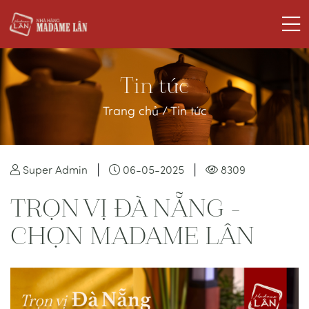
Tin tức
Trang chủ
/
Tin tức
|
|
Super Admin
06-05-2025
8309
TRỌN VỊ ĐÀ NẴNG -
CHỌN MADAME LÂN