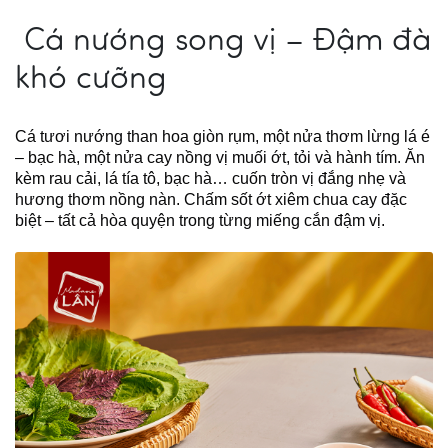
Cá nướng song vị – Đậm đà
khó cưỡng
Cá tươi nướng than hoa giòn rụm, một nửa thơm lừng lá é
– bạc hà, một nửa cay nồng vị muối ớt, tỏi và hành tím. Ăn
kèm rau cải, lá tía tô, bạc hà… cuốn tròn vị đắng nhẹ và
hương thơm nồng nàn. Chấm sốt ớt xiêm chua cay đặc
biệt – tất cả hòa quyện trong từng miếng cắn đậm vị.