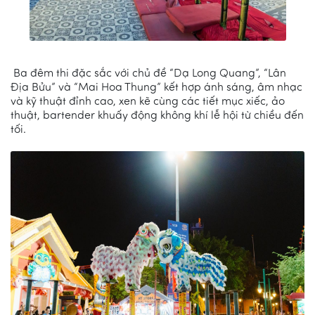
Ba đêm thi đặc sắc với chủ đề “Dạ Long Quang”, “Lân
Địa Bửu” và “Mai Hoa Thung” kết hợp ánh sáng, âm nhạc
và kỹ thuật đỉnh cao, xen kẽ cùng các tiết mục xiếc, ảo
thuật, bartender khuấy động không khí lễ hội từ chiều đến
tối.