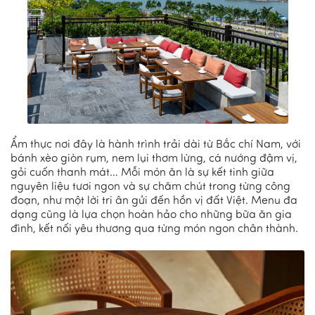
Ẩm thực nơi đây là hành trình trải dài từ Bắc chí Nam, với
bánh xèo giòn rụm, nem lụi thơm lừng, cá nướng đậm vị,
gỏi cuốn thanh mát… Mỗi món ăn là sự kết tinh giữa
nguyên liệu tươi ngon và sự chăm chút trong từng công
đoạn, như một lời tri ân gửi đến hồn vị đất Việt. Menu đa
dạng cũng là lựa chọn hoàn hảo cho những bữa ăn gia
đình, kết nối yêu thương qua từng món ngon chân thành.