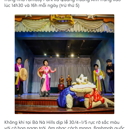
trong nhà Fantasy Park và Quảng trường Ánh trăng vào
lúc 14h30 và 16h mỗi ngày (trừ thứ 5)
Không khí tại Bà Nà Hills dịp lễ 30/4–1/5 rực rỡ sắc màu
với cờ hoa ngợp trời, âm nhạc cách mạng, flashmob quốc