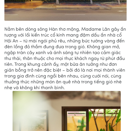
Nằm bên dòng sông Hàn thơ mộng, Madame Lân gây ấn
tượng với lối kiến trúc cổ kính mang đậm dấu ấn nhà cổ
Hội An – từ mái ngói phủ rêu, những bức tường vàng đến
đèn lồng đỏ thắm đung đưa trong gió. Không gian mở,
ngập tràn cây xanh và ánh sáng tự nhiên tạo cảm giác
thư thái, thân thuộc cho mọi thực khách ngay từ phút đầu
tiên. Trong khung cảnh ấy, một bữa ăn tưởng như đơn
giản bỗng trở nên đặc biệt – bởi đó là nơi mọi thành viên
trong gia đình cùng ngồi bên nhau, cùng cười nói, cùng
thưởng thức những món ăn quê nhà trong tiếng gió nhè
nhẹ và không khí thanh bình.