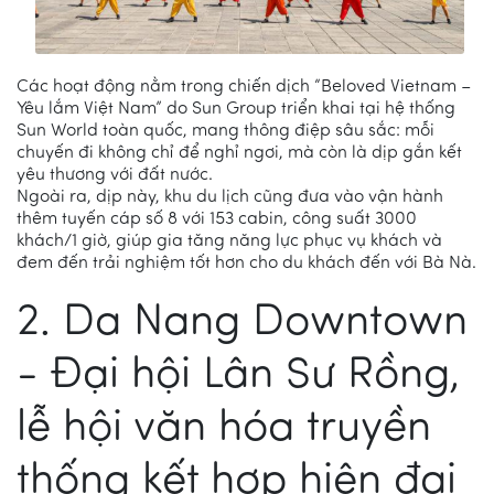
Các hoạt động nằm trong chiến dịch “Beloved Vietnam –
Yêu lắm Việt Nam” do Sun Group triển khai tại hệ thống
Sun World toàn quốc, mang thông điệp sâu sắc: mỗi
chuyến đi không chỉ để nghỉ ngơi, mà còn là dịp gắn kết
yêu thương với đất nước.
Ngoài ra, dịp này, khu du lịch cũng đưa vào vận hành
thêm tuyến cáp số 8 với 153 cabin, công suất 3000
khách/1 giờ, giúp gia tăng năng lực phục vụ khách và
đem đến trải nghiệm tốt hơn cho du khách đến với Bà Nà.
2. Da Nang Downtown
- Đại hội Lân Sư Rồng,
lễ hội văn hóa truyền
thống kết hợp hiện đại