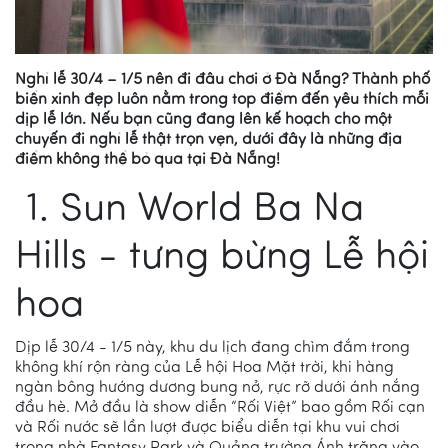
Nghỉ lễ 30/4 – 1/5 nên đi đâu chơi ở Đà Nẵng? Thành phố
biển xinh đẹp luôn nằm trong top điểm đến yêu thích mỗi
dịp lễ lớn. Nếu bạn cũng đang lên kế hoạch cho một
chuyến đi nghỉ lễ thật trọn vẹn, dưới đây là những địa
điểm không thể bỏ qua tại Đà Nẵng!
1. Sun World Ba Na
Hills - tưng bừng Lễ hội
hoa
Dịp lễ 30/4 - 1/5 này, khu du lịch đang chìm đắm trong
không khí rộn ràng của Lễ hội Hoa Mặt trời, khi hàng
ngàn bông hướng dương bung nở, rực rỡ dưới ánh nắng
đầu hè. Mở đầu là show diễn “Rối Việt” bao gồm Rối cạn
và Rối nước sẽ lần lượt được biểu diễn tại khu vui chơi