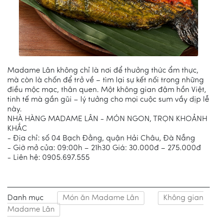
Madame Lân không chỉ là nơi để thưởng thức ẩm thực,
mà còn là chốn để trở về – tìm lại sự kết nối trong những
điều mộc mạc, thân quen. Một không gian đậm hồn Việt,
tinh tế mà gần gũi – lý tưởng cho mọi cuộc sum vầy dịp lễ
này.
NHÀ HÀNG MADAME LÂN - MÓN NGON, TRỌN KHOẢNH
KHẮC
- Địa chỉ: số 04 Bạch Đằng, quận Hải Châu, Đà Nẵng
- Giờ mở cửa: 09:00h – 21h30 Giá: 30.000đ – 275.000đ
- Liên hệ: 0905.697.555
Danh mục
Món ăn Madame Lân
Không gian
Madame Lân