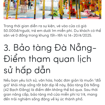
Trong thời gian diễn ra sự kiện, vé vào cửa có giá
50.000đ/người, trẻ em dưới 1m miễn phí. Du khách có thể
săn vé 0 đồng trong khung 15h–16h từ 14–20/4/2025.
3. Bảo tàng Đà Nẵng-
Điểm tham quan lịch
sử hấp dẫn
Nếu bạn yêu lịch sử, văn hóa, hoặc đơn giản là muốn “đổi
gió” khỏi nhịp sống tất bật dịp lễ này, Bảo tàng Đà Nẵng
(42 Bạch Đằng) là điểm đến không thể bỏ qua. Sau thời
gian nâng cấp, bảo tàng mở cửa miễn phí từ 1/4, mang
đến trải nghiệm sống động về ký ức thành phố.