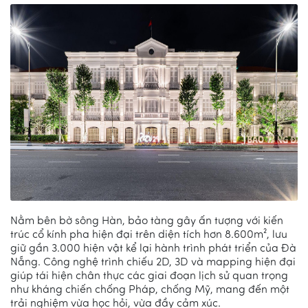
Nằm bên bờ sông Hàn, bảo tàng gây ấn tượng với kiến
trúc cổ kính pha hiện đại trên diện tích hơn 8.600m², lưu
giữ gần 3.000 hiện vật kể lại hành trình phát triển của Đà
Nẵng. Công nghệ trình chiếu 2D, 3D và mapping hiện đại
giúp tái hiện chân thực các giai đoạn lịch sử quan trọng
như kháng chiến chống Pháp, chống Mỹ, mang đến một
trải nghiệm vừa học hỏi, vừa đầy cảm xúc.