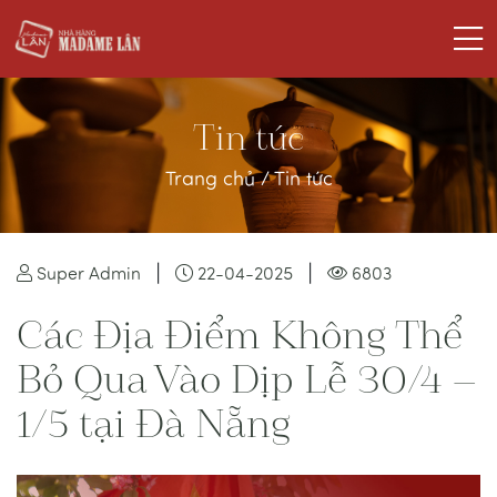
Tin tức
Trang chủ
/
Tin tức
|
|
Super Admin
22-04-2025
6803
Các Địa Điểm Không Thể
Bỏ Qua Vào Dịp Lễ 30/4 –
1/5 tại Đà Nẵng